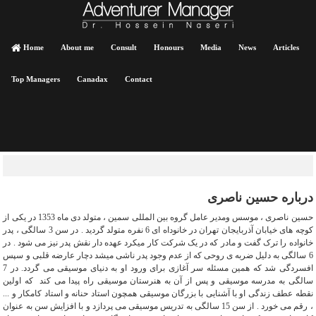
Home
About me
Consult
Honours
Media
News
Articles
Top Managers
Canadax
Contact
درباره حسین ناصری
حسین ناصری ، موسس ومدیر عامل گروه بین المللی سمین ، متولد دی ماه 1353 در یکی از
کوچه های خیابان آذربایجان تهران در خانوداه ای 6 نفره متولد گردید . در سن 3 سالگی ، پدر
خانواده را ترک گفت و مادر که در یک شرکت کار میکرد عهده دار نقش پدر نیز می شود . در
6 سالگی به دلیل ضربه ی روحی که از عدم وجود پدر ناشی میشد دچار عارضه قلبی و سپس
افسردگی شد که همین مسئله سر آغازی برای ورود او به دنیای موسیقی می گردد. در 7
سالگی به مدرسه موسیقی و پس از آن به هنرستان موسیقی راه پیدا می کند که اولین
نقطه عطف زندگی او با آشنایی با بزرگان موسیقی همچون استاد حنانه و استاد کامکار و ...
، رقم می خورد . از سن 15 سالگی به تدریس موسیقی می پردازد و با افزایش سن به عنوان