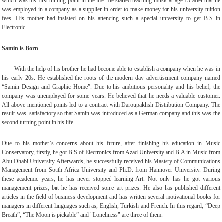
which was his first turning point in the life. He started teaching music at age 15 after that he
was employed in a company as a supplier in order to make money for his university tuition
fees. His mother had insisted on his attending such a special university to get B.S in
Electronic.
Samin is Born
With the help of his brother he had become able to establish a company when he was in
his early 20s. He established the roots of the modern day advertisement company named
“Samin Design and Graphic Home”. Due to his ambitious personality and his belief, the
company was unemployed for some years. He believed that he needs a valuable customer.
All above mentioned points led to a contract with Daroupakhsh Distribution Company. The
result was satisfactory so that Samin was introduced as a German company and this was the
second turning point in his life
.
Due to his mother`s concerns about his future, after finishing his education in Music
Conservatory, firstly, he got B.S of Electronics from Azad University and B.A in Music from
Abu Dhabi University. Afterwards, he successfully received his Mastery of Communications
Management from South Africa University and Ph.D. from Hannover University. During
these academic years, he has never stopped learning Art. Not only has he got various
management prizes, but he has received some art prizes. He also has published different
articles in the field of business development and has written several motivational books for
managers in different languages such as, English, Turkish and French. In this regard, “Deep
Breath”, “The Moon is pickable” and "Loneliness" are three of them
.