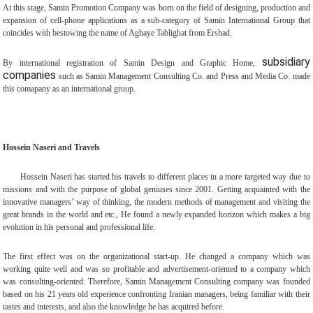
At this stage, Samin Promotion Company was born on the field of designing, production and
expansion of cell-phone applications as a sub-category of Samin International Group that
coincides with bestowing the name of Aghaye Tablighat from Ershad
.
subsidiary
By international registration of Samin Design and Graphic Home,
companies
such as Samin Management Consulting Co. and Press and Media Co. made
this comapany as an international group
.
Hossein Naseri and Travels
Hossein Naseri has started his travels to different places in a more targeted way due to
missions and with the purpose of global geniuses since 2001. Getting acquainted with the
innovative managers’ way of thinking, the modern methods of management and visiting the
great brands in the world and etc., He found a newly expanded horizon which makes a big
evolution in his personal and professional life
.
The first effect was on the organizational start-up. He changed a company which was
working quite well and was so profitable and advertisement-oriented to a company which
was consulting-oriented. Therefore, Samin Management Consulting company was founded
based on his 21 years old experience confronting Iranian managers, being familiar with their
tastes and interests, and also the knowledge he has acquired before
.