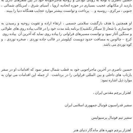
حسین ناصری با توجه به رویای کودکی و روحیه ماجراجویانه خود در بین سفرهای کاری به
بازدید از مکانهای عجیب بسیاری در حوزه اتحادیه اروپا ، آسیای شرق ، امریکای شمالی ،
جنوبی ، مرکزی ، روسیه و ... پرداخت و توانست بیشتر موارد عجایب هفتگانه دنیا را ببیند .
او همچنین با هدف بازگشت سلامتی جسمی ، ارتقاء اراده و تقویت روحیه و رسیدن به
خودسازی با شعار (( سیگار نکشید)) برنامه بلند مدت خود را در قالب پیاده روی های طولانی
و سنگین آغاز نمود و توانست مسیرهای فراوانی را پیاده روی نماید که آخرین آن پیاده روی
کرج – چالوس به مسافت حدود دویست کیلومتر در قالب جاده نوردی ، صخره نوردی ، و
کوه نوردی می باشد.
حسین ناصری در آخرین ماجراجویی خود به قطب شمال سفر نمود که اقدامات او در سفر
بازتاب های داخلی و بین المللی فراوانی را در برداشت . از جمله این اقدامات می توان به
موارد ذیل اشاره نمود:
اهتزاز پرچم مقدس ایران ،
سفیر فدراسیون فوتبال جمهوری اسلامی ایران
سفیر تیم فوتبال پرسپولیس
اهتزاز پرچم چهره های ماندگار دنیای هنر