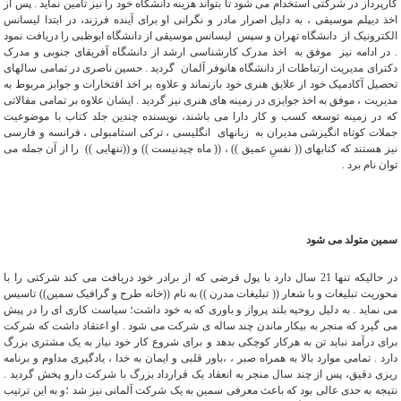
کارپرداز در شرکتی استخدام می شود تا بتواند هزینه دانشگاه خود را نیز تامین نماید . پس از
اخذ دیپلم موسیقی ، به دلیل اصرار مادر و نگرانی او برای آینده فرزند، در ابتدا لیسانس
الکترونیک از دانشگاه تهران و سپس لیسانس موسیقی از دانشگاه ابوظبی را دریافت نمود
. در ادامه نیز موفق به اخذ مدرک کارشناسی ارشد از دانشگاه آفریقای جنوبی و مدرک
دکترای مدیریت ارتباطات از دانشگاه هانوفر آلمان گردید . حسین ناصری در تمامی سالهای
تحصیل آکادمیک خود از علايق هنری خود بازنماند و علاوه بر اخذ افتخارات و جوابز مربوط به
مدیریت ، موفق به اخذ جوایزی در زمینه های هنری نیز گردید . ایشان علاوه بر تمامی مقالاتی
که در زمینه توسعه کسب و کار دارا می باشند، نویسنده چندین جلد کتاب با موضوعیت
جملات کوتاه انگیزشی مدیران به زبانهای انگلیسی ، ترکی استامبولی ، فرانسه و فارسی
نیز هستند که کتابهای (( نفسِ عمیق )) ، (( ماه چیدنیست )) و ((تنهایی )) را از آن جمله می
توان نام برد .
سمین متولد می شود
در حالیکه تنها 21 سال دارد با پول قرضی که از برادر خود دریافت می کند شرکتی را با
محوریت تبلیغات و با شعار (( تبلیغات مدرن )) به نام ((خانه طرح و گرافیک سمین)) تاسیس
می نماید . به دلیل روحیه بلند پرواز و باوری که به خود داشت؛ سیاست کاری ای را در پیش
می گیرد که منجر به بیکار ماندن چند ساله ی شرکت می شود . او اعتقاد داشت که شرکت
برای درآمد نباید تن به هرکار کوچکی بدهد و برای شروع کار خود نیاز به یک مشتری بزرگ
دارد . تمامی موارد بالا به همراه صبر ، ،باور قلبی و ایمان به خدا ، یادگیری مداوم و برنامه
ریزی دقیق، پس از چند سال منجر به انعقاد یک قرارداد بزرگ با شرکت دارو پخش گردید .
نتیجه به حدی عالی بود که باعث معرفی سمین به یک شرکت آلمانی نیز شد ؛و به این ترتیب