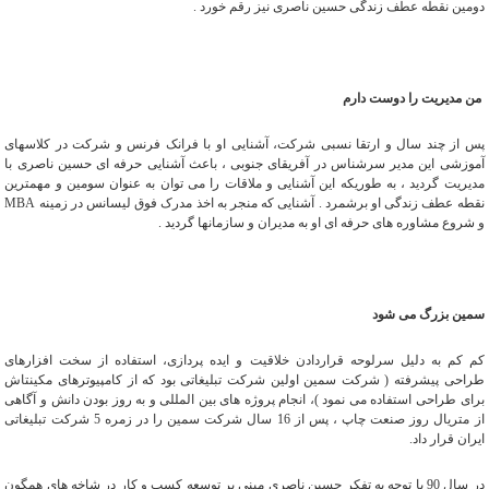
دومین نقطه عطف زندگی حسین ناصری نیز رقم خورد .
من مدیریت را دوست دارم
پس از چند سال و ارتقا نسبی شرکت، آشنایی او با فرانک فرنس و شرکت در کلاسهای
آموزشی این مدیر سرشناس در آفریقای جنوبی ، باعث آشنایی حرفه ای حسین ناصری با
مدیریت گردید ، به طوریکه این آشنایی و ملاقات را می توان به عنوان سومین و مهمترین
MBA
نقطه عطف زندگی او برشمرد . آشنایی که منجر به اخذ مدرک فوق لیسانس در زمینه
و شروع مشاوره های حرفه ای او به مدیران و سازمانها گردید .
سمین بزرگ می شود
کم کم به دلیل سرلوحه قراردادن خلاقیت و ایده پردازی، استفاده از سخت افزارهای
طراحی پیشرفته ( شرکت سمین اولین شرکت تبلیغاتی بود که از کامپیوترهای مکینتاش
برای طراحی استفاده می نمود )، انجام پروژه های بین المللی و به روز بودن دانش و آگاهی
از متریال روز صنعت چاپ ، پس از 16 سال شرکت سمین را در زمره 5 شرکت تبلیغاتی
ایران قرار داد.
در سال 90 با توجه به تفکر حسین ناصری مبنی بر توسعه کسب و کار در شاخه های همگون