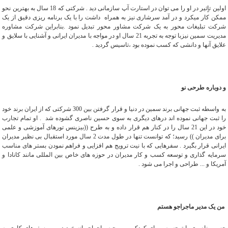
اولین تاٍثیر در او را می توان در استارت آپ سازمانی دید . شرکتی که 18 سال به بهترین نحو
ممکن کار میکرد و در آمد سرشاری نیز به همراه داشت را با یک برنامه ریزی دقیق از یک
شرکت تبلیغات محور به یک شرکت مشاور محور تبدیل نمود .بنابراین شرکت مشاوره
مدیریت سمین نیزبا توجه به تجربه 21 سال او در مواجه با مدیران ایرانی و آشنایی با سلایق و
علایق آنها و دانشی که کسب نموده بود ،تاسیس گردید .
و دوباره طرحی نو
به واسطه ثبت جهانی برند سمین در دنیا و قرار گرفتن بین 300 شرکتی که از ایران برند خود
را ثبت جهانی نموده اند درهای دیگری به سوی حسین ناصری گشوده شد . او تمام تجارب
خود در این 21 سال را در کنار هم قرار داده و به طرح ((بیزینس تورهای آموزشی و علمی
برای مدیران )) رسید؛ که توانست تنها در طول مدت 2 سال مورد استقبال بی نظیر مدیران
ایرانی قرار بگیرد . سفرهایی که با نیت ترویج هم افزایی و فراهم نمودن بستر های مناسب
سرمایه گذاری و توسعه کسب و کار مدیران در حوزه های خاص بین المللی مانند کانادا و
آمریکا و ... طراحی و اجرا می شود .
من یک مدیر ماجراجو هستم