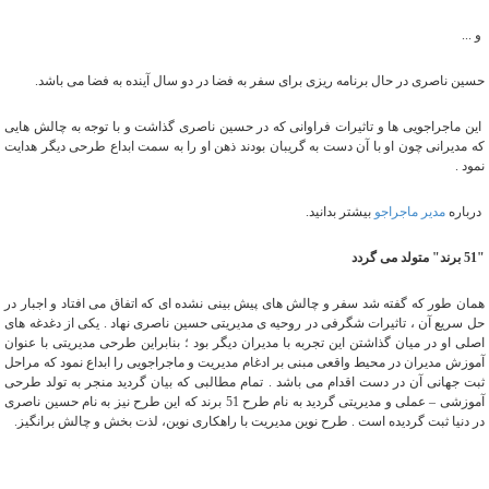
و ...
حسین ناصری در حال برنامه ریزی برای سفر به فضا در دو سال آینده به فضا می باشد.
این ماجراجویی ها و تاثیرات فراوانی که در حسین ناصری گذاشت و با توجه به چالش هایی
که مدیرانی چون او با آن دست به گریبان بودند ذهن او را به سمت ابداع طرحی دیگر هدایت
نمود .
درباره
مدیر ماجراجو
بیشتر بدانید.
"51 برند" متولد می گردد
همان طور که گفته شد سفر و چالش های پیش بینی نشده ای که اتفاق می افتاد و اجبار در
حل سریع آن ، تاثیرات شگرفی در روحیه ی مدیریتی حسین ناصری نهاد . یکی از دغدغه های
اصلی او در میان گذاشتن این تجربه با مدیران دیگر بود ؛ بنابراین طرحی مدیریتی با عنوان
آموزش مدیران در محیط واقعی مبنی بر ادغام مدیریت و ماجراجویی را ابداع نمود که مراحل
ثبت جهانی آن در دست اقدام می باشد . تمام مطالبی که بیان گردید منجر به تولد طرحی
آموزشی – عملی و مدیریتی گردید به نام طرح 51 برند که این طرح نیز به نام حسین ناصری
در دنیا ثبت گردیده است . طرح نوین مدیریت با راهکاری نوین، لذت بخش و چالش برانگیز.