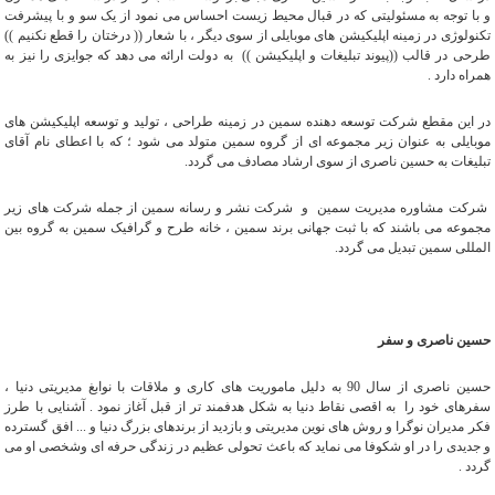
و با توجه به مسئولیتی که در قبال محیط زیست احساس می نمود از یک سو و با پیشرفت
تکنولوژی در زمینه اپلیکیشن های موبایلی از سوی دیگر ، با شعار (( درختان را قطع نکنیم ))
طرحی در قالب ((پیوند تبلیغات و اپلیکیشن )) به دولت ارائه می دهد که جوایزی را نیز به
همراه دارد .
در این مقطع شرکت توسعه دهنده سمین در زمینه طراحی ، تولید و توسعه اپلیکیشن های
موبایلی به عنوان زیر مجموعه ای از گروه سمین متولد می شود ؛ که با اعطای نام آقای
تبلیغات به حسین ناصری از سوی ارشاد مصادف می گردد.
شرکت مشاوره مدیریت سمین و شرکت نشر و رسانه سمین از جمله شرکت های زیر
مجموعه می باشند که با ثبت جهانی برند سمین ، خانه طرح و گرافیک سمین به گروه بین
المللی سمین تبدیل می گردد.
حسین ناصری و سفر
حسین ناصری از سال 90 به دلیل ماموریت های کاری و ملاقات با نوابغ مدیریتی دنیا ،
سفرهای خود را به اقصی نقاط دنیا به شکل هدفمند تر از قبل آغاز نمود . آشنایی با طرز
فکر مدیران نوگرا و روش های نوین مدیریتی و بازدید از برندهای بزرگ دنیا و ... افق گسترده
و جدیدی را در او شکوفا می نماید که باعث تحولی عظیم در زندگی حرفه ای وشخصی او می
گردد .