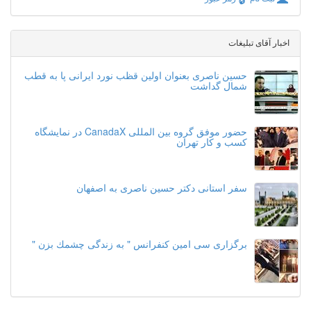
اخبار آقای تبلیغات
حسین ناصری بعنوان اولین قظب نورد ایرانی پا به قطب
شمال گداشت
حضور موفق گروه بین المللی CanadaX در نمایشگاه
کسب و کار تهران
سفر استانى دكتر حسين ناصرى به اصفهان
برگزارى سى امين كنفرانس " به زندگى چشمك بزن "