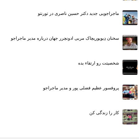
ماجراجویی جدید دکتر حسین ناصری در تورنتو
سخنان دِیویوریچاک مربی ادونچرر جهان درباره مدیر ماجراجو
شخصیتت رو ارتقاء بده
پروفسور عظیم فضلى پور و مدیر ماجراجو
كار را زندگى كن