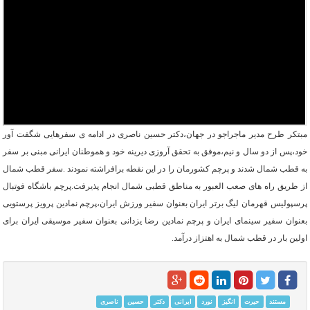
مبتکر طرح مدیر ماجراجو در جهان،دکتر حسین ناصری در ادامه ی سفرهایی شگفت آور
خود،پس از دو سال و نیم،موفق به تحقق آروزی دیرینه خود و هموطنان ایرانی مبنی بر سفر
به قطب شمال شدند و پرچم کشورمان‌ را در این نقطه برافراشته نمودند .سفر قطب شمال
از طریق راه های صعب العبور به مناطق قطبی شمال انجام پذیرفت.پرچم باشگاه فوتبال
پرسپولیس قهرمان لیگ برتر ایران بعنوان سفیر ورزش ایران،پرچم نمادین پرویز پرستویی
بعنوان سفیر سینمای ایران و پرچم نمادین رضا یزدانی بعنوان سفیر موسیقی ایران برای
اولین بار در قطب شمال به اهتزاز درآمد.
مستند
حیرت
انگیز
نورد
ایرانی
دکتر
حسین
ناصری