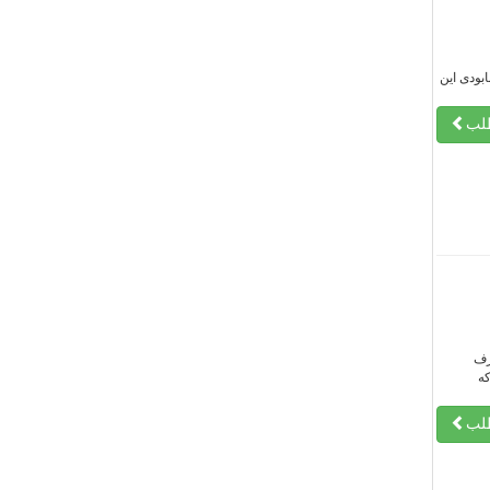
بودی این
طلب
رف
که
طلب