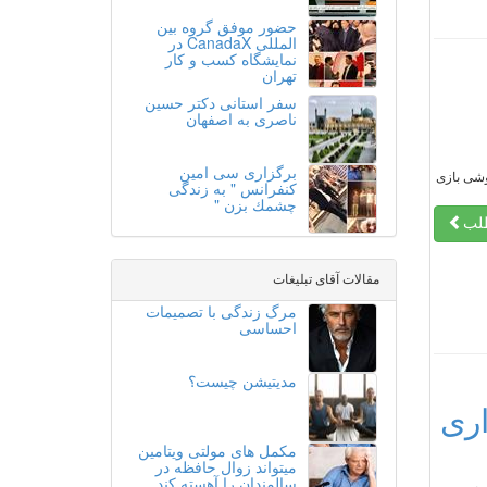
حضور موفق گروه بین
المللی CanadaX در
نمایشگاه کسب و کار
تهران
سفر استانى دكتر حسين
ناصرى به اصفهان
برگزارى سى امين
وشی بازی
كنفرانس " به زندگى
چشمك بزن "
طلب
مقالات آقای تبلیغات
مرگ زندگی با تصمیمات
احساسی
مدیتیشن چیست؟
ری
مکمل های مولتی ویتامین
میتواند زوال حافظه در
سالمندان را آهسته کند.