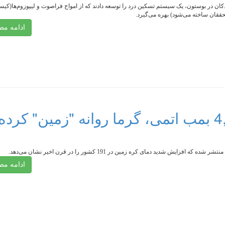
ان در بوستون، یک سیستم تسکین درد را توسعه دادند که از امواج فراصوت و لیپوزوم‌ها(کیس
قان ساخته می‌شود) بهره می‌گیرد.
ادامه م
بشر به اندازه 4,730,400,000 بمب اتمی، گرما روانه "زمین" کرده
 افزایش شدید دمای کره زمین در 191 کشور را در قرن اخیر نشان می‌دهد.
ادامه م