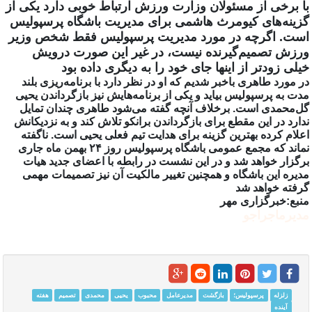
با برخی از مسئولان وزارت ورزش ارتباط خوبی دارد یکی از
گزینه‌های کیومرث هاشمی برای مدیریت باشگاه پرسپولیس
است. اگرچه در مورد مدیریت پرسپولیس فقط شخص وزیر
ورزش تصمیم‌گیرنده نیست، در غیر این صورت درویش
خیلی زودتر از اینها جای خود را به دیگری داده بود
در مورد طاهری باخبر شدیم که او در نظر دارد با برنامه‌ریزی بلند
مدت به پرسپولیس بیاید و یکی از برنامه‌هایش نیز بازگرداندن یحیی
گل‌محمدی است. برخلاف آنچه گفته می‌شود طاهری چندان تمایل
ندارد در این مقطع برای بازگرداندن برانکو تلاش کند و به نزدیکانش
اعلام کرده بهترین گزینه برای هدایت تیم فعلی یحیی است. ناگفته
نماند که مجمع عمومی باشگاه پرسپولیس روز
۲۴
بهمن ماه جاری
برگزار خواهد شد و در این نشست در رابطه با اعضای جدید هیات
مدیره این باشگاه و همچنین تغییر مالکیت آن نیز تصمیمات مهمی
گرفته خواهد شد
منبع:خبرگزاری مهر
مدیرماجراجو
زلزله
پرسپولیس؛
بازگشت
مدیرعامل
محبوب
یحیی
محمدی
تصمیم
هفته
آینده