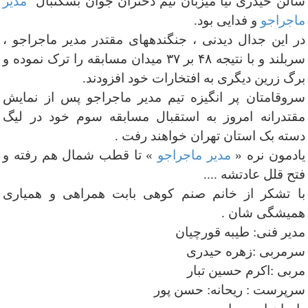
سالن حیدری نیا میزبان تیم دختران جوان بسکتبال
مدیر
ماجراجو
و فدایی بود.
در این جدال دیدنی ، جنگندههای مقتدر مدیر ماجراجو ،
سربلند و با نتیجه ۴۸ بر ۳۷ میدان مسابقه را ترک نموده و
برگ زرین دیگری به افتخارات خود افزودند.
سروقامتان پر انگیزه تیم مدیر ماجراجو پس از نمایش
مقتدرانه امروز به استقبال مسابقه سوم خود در لیگ
دسته بک استان تهران خواهند رفت .
یادمون نره «
مدیر ماجراجو
» تا قطب شمال هم رفته و
فتح قلل عادتشه ....
با تشکر از خانم صنم کوهی بابت همراهی و همیاری
همیشگی شان .
مدیر فنی: طیبه قورچیان
سرمربی :زهره حیدری
مربی :اکرم حسین تبار
سرپرست : ریحانه: حسن پور