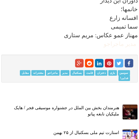
داوران این دیدار
خانمها؛
افسانه زارع
سما تمیمی
مهناز عمو عکاس: مریم ستاری
مدیر ماجراجو
سومین
بازی
دختران
قامت
بسکتبال
مدیر
ماجراجو
مقتدرانه
مقابل
فدایی!
هنرمندان بخش بین الملل در جشنواره موسیقی فجر / هایک
ملیکیان نابغه پیانو
استارت تیم ملی بسکتبال از ۲۵ بهمن