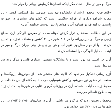
مرگ و
میر
در سال باشند، مگر اینکه انسان‌ها گرمایش جهانی را مهار کنند.
«
کای
چن
»، محقق ارشد از دانشکده بهداشت عمومی
ییل
کنتیکت
، گفت: «این
مقاله شواهد دیگری از فواید سلامتی است که کشورهای بیشتری در صورت
پایبندی به اهداف توافقنامه آب و هوای پاریس
بدست
خواهند آورد.»
در این مطالعه، محققان قرار گرفتن کوتاه مدت در معرض آلودگی
ازن
سطح
زمین و مرگ و
میر
روزانه را در ۴۰۶ شهر در ۲۰ کشور و منطقه تجزیه و تحلیل
کردند. آنها از چهار سناریوی تغییر آب و هوا برای پیش بینی میزان مرگ و
میر
در
آینده به دلیل آلودگی هوا استفاده کردند.
اُزن
جز اصلی مه دود است و با مشکلات تنفسی، بیماری قلبی و مرگ زودرس
مرتبط است.
اُزن
زمانی تشکیل می‌شود که آلاینده‌های منتشر شده از خودروها، نیروگاه‌ها و
صنعت در حضور نور خورشید واکنش شیمیایی می‌دهند. به گفته آژانس حفاظت از
محیط زیست ایالات متحده،
اُزن
در روزهای گرم و آفتابی در شهرها به احتمال زیاد
به سطوح ناسالم می‌رسد.
محققان تخمین زدند که مرگ و
میر
ناشی از
اُزن
در سال‌های ۲۰۵۰ تا ۲۰۵۴ در این
شهرها سالانه ۶۲۰۰ نفر خواهد بود.