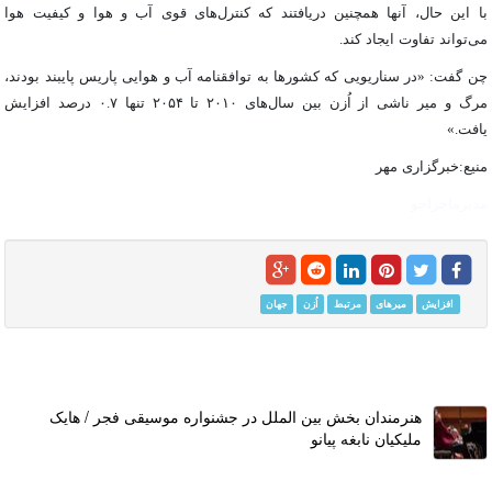
با این حال، آنها همچنین دریافتند که کنترل‌های قوی آب و هوا و کیفیت هوا
می‌تواند تفاوت ایجاد کند.
چن
گفت: «در سناریویی که کشورها به توافقنامه آب و هوایی پاریس پایبند بودند،
مرگ و
میر
ناشی از
اُزن
بین سال‌های ۲۰۱۰ تا ۲۰۵۴ تنها ۰.۷ درصد افزایش
یافت.»
منیع:خبرگزاری مهر
مدیرماجراجو
افزایش
میرهای
مرتبط
اُزن
جهان
هنرمندان بخش بین الملل در جشنواره موسیقی فجر / هایک
ملیکیان نابغه پیانو