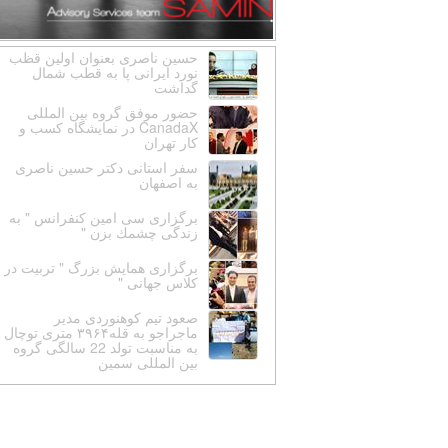
حسین ناصری بعنوان اولین قظب
نورد ایرانی پا به قطب شمال
گداشت
حضور موفق گروه بین المللی
CanadaX در نمایشگاه کسب و
کار تهران
سفر استانى دكتر حسين ناصرى
به اصفهان
برگزارى سى امين كنفرانس " به
زندگى چشمك بزن "
برگزارى همايش بزرگ " تربيت در
كلاس جهانى "
صعود تیم کوهنوردی مدیر
ماجراجو به قله۳۹۶۴ متری توچال
به مناسبت تولد 22 سالگی گروه
بین المللی سمین