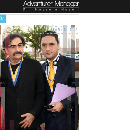
1
2
3
4
5
6
7
8
prev
next