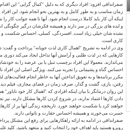
صفرانداقی افزود: افراد دیگری که به دلیل "کمال گرایی" این اقدام ر
زمان مناسب و به طور کامل و به بهترین نحو انجام شود. این افراد بر ای
اینکه آن کار باید کاملا درست انجام شود. آنها تا همه جوانب کار را ن
و ایده های بزرگی در سر دارند و همیشه فکرشان درگیر چگونگی ا
نشده شان خیلی زیاد است. افسردگی، کسلی، احساس شکست و تحقی
کاری است.
وی در ادامه به تشریح "اهمال کاری لذت جویانه" پرداخت و گفت: در 
کارهایی که در لذت طلبی و آرامش آنها تداخل ایجاد می‌کند دوری می‌ک
می‌اندازند. معمولا این افراد برچسب تنبل یا بی عرضه را به خودشا
احساس گناه و پشیمانی را تجربه می‌کنند. ویژگی اصلی این افراد نات
مکرر برنامه‌ها و به تعویق انداختن آنها به خاطر انجام فعالیت‌های
رفتن، بازی، گشت و گذار، صرف زمان در فضای مجازی، فیلم دیدن
این روان درمانگر با بیان اینکه افرادی که "اهمال کار خود ناباور" ه
دادن کارها اعتماد ندارند، در شروع کردن کارها مشکل دارند، نیز تص
خواهند کرد یا شکست خواهند خورد. تاریخچه زندگی آنها پر از کارهای
حسرت می‌خورند و همیشه احساس حقارت و ناتوانی دارند.
صفرانداقی در ادامه به ارائه راهکارهایی برای رفع این مشکل پرد
روبرو هستید باید اهداف خود را انتخاب کنید و متعهد باشید. کلید غل