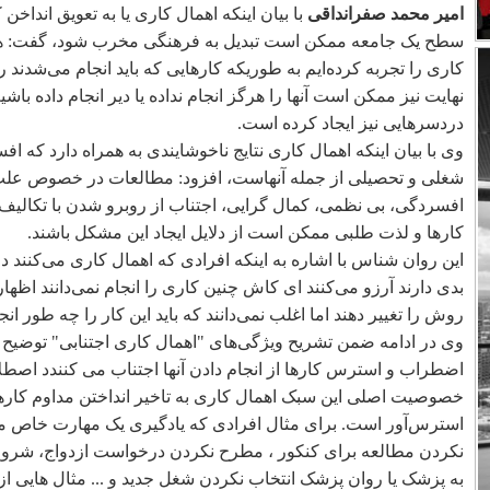
امیر محمد صفرانداقی
با بیان اینکه اهمال کاری یا به تعویق انداخن
سطح یک جامعه ممکن است تبدیل به فرهنگی مخرب شود، گفت: هم
کاری را تجربه کرده‌ایم به طوریکه کارهایی که باید انجام می‌شدند را 
نهایت نیز ممکن است آنها را هرگز انجام نداده یا دیر انجام داده باشی
دردسرهایی نیز ایجاد کرده است.
وی با بیان اینکه اهمال کاری نتایج ناخوشایندی به همراه دارد که
شغلی و تحصیلی از جمله آنهاست، افزود: مطالعات در خصوص علت و
افسردگی، بی نظمی، کمال گرایی، اجتناب از روبرو شدن با تکالیف
کارها و لذت طلبی ممکن است از دلایل ایجاد این مشکل باشند.
این روان شناس با اشاره به اینکه افرادی که اهمال کاری می‌کنند
بدی دارند آرزو می‌کنند ای کاش چنین کاری را انجام نمی‌دانند اظهار
روش را تغییر دهند اما اغلب نمی‌دانند که باید این کار را چه طور انج
وی در ادامه ضمن تشریح ویژگی‌های "اهمال کاری اجتنابی" توضیح دا
اضطراب و استرس کارها از انجام دادن آنها اجتناب می کنندد اصطلاح
خصوصیت اصلی این سبک اهمال کاری به تاخیر انداختن مداوم کار
استرس‌آور است. برای مثال افرادی که یادگیری یک مهارت خاص مانند
نکردن مطالعه برای کنکور ، مطرح نکردن درخواست ازدواج، شروع 
به پزشک یا روان پزشک انتخاب نکردن شغل جدید و ... مثال هایی از 