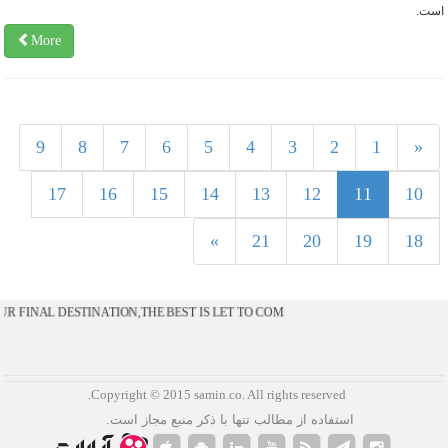
ست.
More
9
8
7
6
5
4
3
2
1
«
11
17
16
15
14
13
12
11
10
»
21
20
19
18
R FINAL DESTINATION,THE BEST IS LET TO COM
.Copyright © 2015 samin.co. All rights reserved
استفاده از مطالب تنها با ذکر منبع مجاز است.