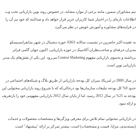
تیم مشاوران سمین، مانند برخی از موارد مشابه، در خصوص روند نوین بازاریابی تحت وب
اطلاعات تازه‌ای را در اختیار شما کاربران عزیز قرار خواهد داد و صدالبته که خود نیز آن را
در فرایندهای مشاوره و آموزش خویش در نظر می‌گیرد.
به عقیده اکثر حاضرین در نشست سالانه
AMA
حوزه دیجیتال در شهر سانفرانسیسکو
مدیران حرفه‌ای و صاحب‌نظران آکادمیک در حوزه بازاریابی، اکنون جهان گامی فراتر
برداشته و به‌سوی بازاریابی مفهوم
Context Marketing
می‌رود. این‌ یکی از نقش‌های یک مدیر
بازاریابی نوین است.
در سال 2009 در امریکا، میزان کل بودجه بازاریابی از طریق بلاگ و شبکه‌های اجتماعی در
حدود 9% کل بودجه تبلیغات سازمان‌ها بود درحالی‌که که با شروع روند بازاریابی محتوایی این
بودجه به 21% در سال 2012 رسید. اما از پایان سال 2012 بازاریابی مفهومی خود را بازتعریف
و ارائه نمود.
در بازاریابی محتوایی تمام تلاش برای معرفی ویژگی‌ها و مشخصات محصولات و خدمات
(بسته‌بندی، مزایا، قیمت و مشخصات) است، بیشتر تمرکز بر ارائه "پیشنهاد" است.