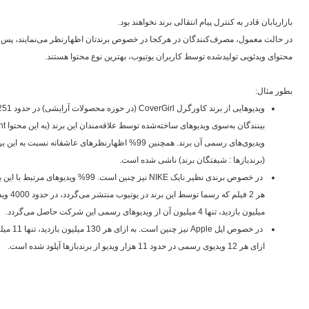
بازاریابان قادر به کنترل پیام انتقالی برند نخواهند بود.
در حالت معمول، مصرف‌کنندگان در هرکجا در خصوص برندتان اظهارنظر می‌نمایند، پس چرا
محتوای ویدئویی تولیدشده توسط کاربران یوتیوب، بهترین نوع محتوا هستند.
بطور مثال:
ویدیوهایی از برند کاورگرل
CoverGirl
بینندگان به‌سوی ویدیوهای ساخته‌شده توسط علاقه‌مندان این برند (به این محتوا
nt
ویدیوی‌های رسمی آن برند. همچنین 99% اظهارنظرهای عاشقا
(برندبازها : شیفتگان برند) ناشی شده است.
در خصوص برندی نظیر نایک
NIKE
نیز چنین است. 99% ویدیوهای مر
میلیون بازدید، تنها 4 میلیون آن از ویدیوهای رسمی این شرکت حاصل می‌گردد.
در خصوص اپل
Apple
نیز چنی
ازای هر 12 ویدیوی رسمی در حدود 11 هزار ویدیو از برندبازها آپلود شده است.