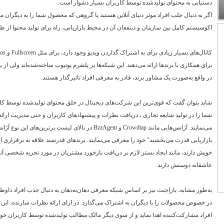
دستیابی به محتوای تولیدشده توسط کاربران بسیار دشوار است.
اگر به دنبال جلب افراد موثر دنیای آنلاین هستید یا گروهی که محصول شما را به دیگران معرف
اکوسیستم کامل بین سازمان و ذینفعان آن در محیط بازاریابی، راه برای تولید محتوا از ط
کانال‌های بسیار زیادی برای به اشتراک گذاردن ویدیو وجود دارد، برای مثل
Fullscreen
و
ios
برای همکاری با برندها ارائه می‌دهند. این شبکه‌ها بر پلتفرم یوتیوب ساخته‌شده‌اند ولی از
در واقع به‌صورت یک مشاور برند، قادر به معرفی افراد تاثیرگذار هستند.
شاید بتوان گفت که قوی‌ترین این شرکت‌های دیجیتال در خلق محتوای تولیدشده توسط کارب
شما را در تولید شایعه تجاری ، دریافت نظرات و پیشنهاد‌های کاربران و حتی مدیریت ارائ
می‌نمایند. آژانس‌هایی مانند
Crowdtap
و
BzzAgent
در بالای لیست برترین‌های این نوع آژان
بازاریابی قدرت می‌بخشند" خود را معرفی می‌نمایند. برندهای قدرتمند علاقه به برقراری ار
خویش دارند، مانند ایجاد بستر لازم بر دریافت بازخورد مشتریان در مورد تجربه شخصی آنا
عاشقانه دوستش دارند.
به‌طور مشابه، بازاِجنت نیز بر اساس شبکه معرفی دهان‌به‌دهان به دنبال جذب افراد
در خصوص محصولات را با دیگران به اشتراک می‌گذارد. در ازای ارائه نظرات سازنده، این آژ
افراد مشارکت‌کننده اهدا نماید و از سوی دیگر مالک مطالب تولیدشده توسط کاربران خواه