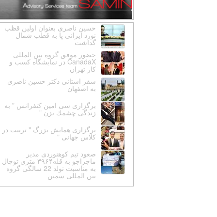
حسین ناصری بعنوان اولین قظب
نورد ایرانی پا به قطب شمال
گداشت
حضور موفق گروه بین المللی
CanadaX در نمایشگاه کسب و
کار تهران
سفر استانى دكتر حسين ناصرى
به اصفهان
برگزارى سى امين كنفرانس " به
زندگى چشمك بزن "
برگزارى همايش بزرگ " تربيت در
كلاس جهانى "
صعود تیم کوهنوردی مدیر
ماجراجو به قله۳۹۶۴ متری توچال
به مناسبت تولد 22 سالگی گروه
بین المللی سمین