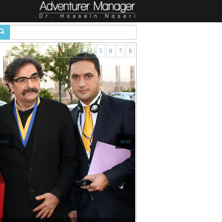
1
2
3
4
5
6
7
8
prev
next