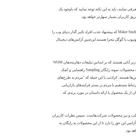
ی نمایند، باید به این نکته توجه نمایید که باوجود یک
ریق کاربران بسیار سهل‌تر خواهد بود.
Maker Stud
که پیشنهاد جذب افراد تاثیر گذار دنیای وب را
 یوتیوب یا گوگل مجزا هستند.این‌چنین آژانس‌های دیجیتال
ر آنانی هستند که بر اساس تبلیغات دهان‌به‌دهان
WOM
ه محصولات نمونه رایگان
Sampling
راهنمایی و کمک
س‌ها هستند. کرادتپ با این جمله که "مردم به طرح‌های
تباط مستقیم با مردم بر بستر فرایندهای بازاریابی
ن از یک محصول یا ارائه داستان در مورد برندی که
 داوطلب و نیز محصولات شرکت‌هاست. سپس نظرات کاربران
انس این حق را دارد تا از این محصولات به رایگان به
د بود.