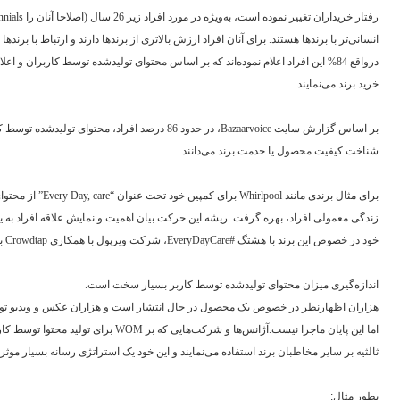
رفتار خریداران تغییر نموده است، به‌ویژه در مورد افراد زیر 26 سال (اصلاحا آنان را
nnials
انسانی‌تر با برندها هستند. برای آنان افراد ارزش بالاتری از برندها دارند و ارتباط با برن
درواقع 84% این افراد اعلام نموده‌اند که بر اساس محتوای تولیدشده توسط کاربران و 
خرید برند می‌نمایند.
بر اساس گزارش سایت
Bazaarvoice
، در حدود 86 درصد افراد، محتوای تولیدشده
شناخت کیفیت محصول یا خدمت برند می‌دانند.
برای مثال برندی مانند
Whirlpool
برای کمپین خود تحت عنوان “
Every Day, care
” از محتوا
زندگی معمولی افراد، بهره گرفت. ریشه این حرکت بیان اهمیت و نمایش علاقه افراد به یک
خود در خصوص این برند با هشتگ #
EveryDayCare
، شرکت ویرپول با همکاری
Crowdtap
بیش ا
اندازه‌گیری میزان محتوای تولیدشده توسط کاربر بسیار سخت است.
هزاران اظهارنظر در خصوص یک محصول در حال انتشار است و هزاران عکس و ویدیو ت
اما این پایان ماجرا نیست.آژانس‌ها و شرکت‌هایی که بر
WOM
برای تولید محتوا توسط کارب
ثالثیه بر سایر مخاطبان برند استفاده می‌نمایند و این خود یک استراتژی رسانه بسیار موث
بطور مثال: