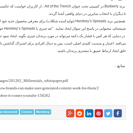
برند
Burberry
در کمپینی تحت عنوان
Art of the Trench
، از کاربران خواست که عکسی ب
تا دیگران با انتخاب سایرین در دنیای واقعی آشنا گردند.
همچنین برند
Hershey’s Spreads
(تولیدکننده شکلات) برای معرفی محصول جدید خود ا
شیشه‌ای، محتوایی در پاسخ این سوال ایجاد نمایند : "چه چیزی با
Hershey’s Spreads
خو
در دنیایی که هر کس با فشار یک دکمه می‌تواند در مورد برندتان چیزی بگوید، ایجاد سود 
می‌افتد. اعتبار و سندیت کلیدی اصلی است، پس به دنبال افرادی برای اشتراک گذاشتن داست
خلق ایجاد ارتباط عمیق با مشتری برندتان باشید.
منابع :
images/201202_Millennials_whitepaper.pdf
how-brands-can-make-user-generated-content-work-for-them/2
-when-it-comes-youtube-150262
er-Generated
Content
Marketing