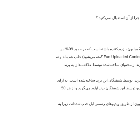
 از آن استقبال نمی‌کنید ؟
(در حوزه محصولات آرایشی) در حدود 251 میلیون بازدیدکننده داشته است که در حدود 99% این
Fan Uploaded Conte
گفته می‌شود) جلب شده‌اند و نه
نه نسبت به این برند از محتوای ساخته‌شده توسط علاقه‌مندان به برند
تبط با این برند، توسط شیفتگان این برند ساخته‌شده است، به ازای
هر 2 فیلم که رسما توسط این برند در یوتیوب منتشر می‌گردد، در حدود 4000 ویدیو توسط این شیفتگان برند آپلود می‌گردد و از هر 50
ن است. به ازای هر 130 میلیون بازدید، تنها 11 میلیون از طریق ویدیوهای رسمی اپل جذب‌شده‌اند، زیرا به