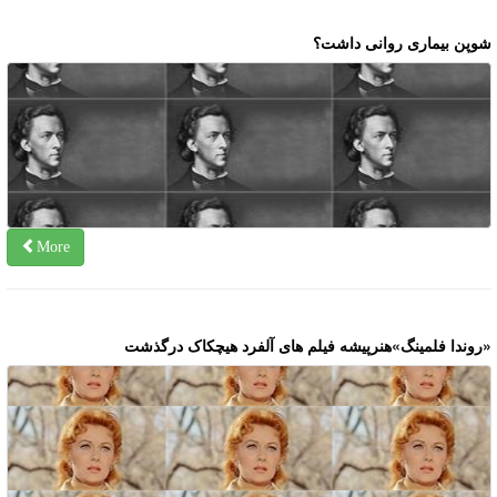
وپن بیماری روانی داشت؟
More
روندا فلمینگ»هنرپیشه فیلم های آلفرد هیچکاک درگذشت