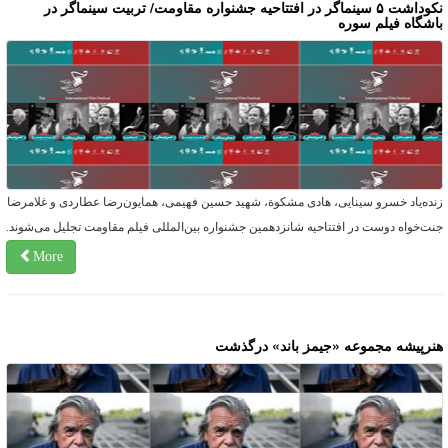
نکوداشت ۵ سینماگر در افتتاحیه جشنواره مقاومت/ تربیت سینماگر در
اشگاه فیلم سوره
نده‌یاد خسرو سینایی، هادی مشکوة، شهید حسین فهیمی، همایون‌رضا عطاردی و غلامرضا
نت‌خواه دوست در افتتاحیه شانزدهمین جشنواره بین‌المللی فیلم مقاومت تجلیل می‌شوند.
More
نرپیشه مجموعه «جیمز باند» درگذشت