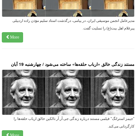
دیرعامل انجمن موسیقی ایران، در پیامی، درگذشت استاد سلیم مؤذن راده اردبیلی
یرغلام اهل بیت(ع) را تسلیت گفت.
More
ستند زندگی خالق «ارباب حلقه‌ها» ساخته می‌شود / چهارشنبه 19 آبان
جیمز استرانگ" فیلمی مستند درباره زندگی جی.آر.آر.تالکین خالق ارباب حلقه‌ها را
ارگردانی می‌کند.
More