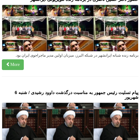
رنامه زنده شبانه ايرانشهر در شبكه البرز، ميزبان اولين مدير ماجراجوى ايران بود.
More
پیام تسلیت رئیس جمهور به مناسبت درگذشت داوود رشیدی / شنبه 6
هریور