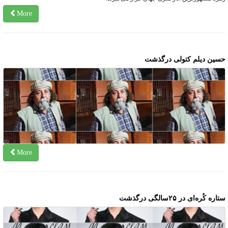
More
سین دیلم کتولی درگذشت
More
اره کُره‌ای در ۲۵سالگی درگذشت