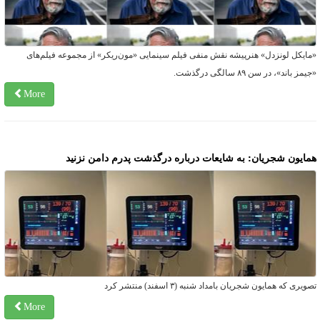
مایکل لونزدل» هنرپیشه نقش منفی فیلم سینمایی «مون‌ریکر» از مجموعه فیلم‌های
یمز باند»، در سن ۸۹ سالگی درگذشت.
More
مایون شجریان: به شایعات درباره درگذشت پدرم دامن نزنید
صویری که همایون شجریان بامداد شنبه (۳ اسفند) منتشر کرد
More