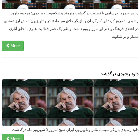
ییس جمهور در پیامی با تسلیت درگذشت هنرمند پیشکسوت و مردمی؛ مرحوم داوود
شیدی، تصریح کرد: این کارگردان و بازیگر خلاق سینما، تئاتر و تلویزیون، نقش ارزشمندی
ر اعتلای فرهنگ و هنر این مرز و بوم داشت و طی یک عمر فعالیت هنری با خلق آثاری
متاز و پر شکوه،
More
اود رشیدی درگذشت
اود رشیدی بازیگر سینما، تئاتر و تلویزیون ایران صبح امروز 5 شهریور ماه درگذشت.
More