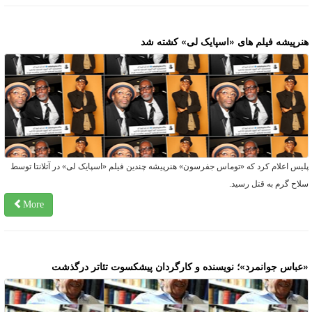
نرپیشه فیلم های «اسپایک لی» کشته شد
لیس اعلام کرد که «توماس جفرسون» هنرپیشه چندین فیلم «اسپایک لی» در آتلانتا توسط
لاح گرم به قتل رسید.
More
عباس جوانمرد»؛ نویسنده و کارگردان پیشکسوت تئاتر درگذشت