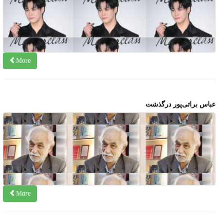
More
باس براتی‌پور درگذشت
More