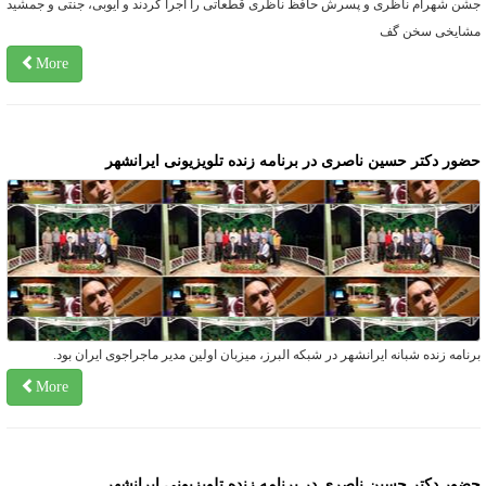
شن شهرام ناظری و پسرش حافظ ناظری قطعاتی را اجرا کردند و ایوبی، جنتی و جمشید
شایخی سخن گف
More
ضور دكتر حسين ناصری در برنامه زنده تلويزيونى ايرانشهر
رنامه زنده شبانه ايرانشهر در شبكه البرز، ميزبان اولين مدير ماجراجوى ايران بود.
More
ضور دكتر حسين ناصری در برنامه زنده تلويزيونى ايرانشهر