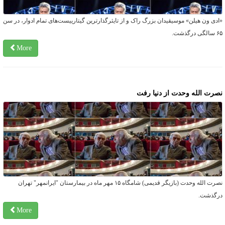
ادی ون هیلن» موسیقیدان بزرگ راک و از تایثرگذارترین گیتارییست‌های تمام ادوار، در سن
لگی درگذشت.
More
صرت الله وحدت از دنیا رفت
نصرت الله وحدت (بازیگر قدیمی) شامگاه ۱۵ مهر ماه در بیمارستان "ایرانمهر" تهران
رگذشت.
More