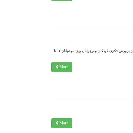
ثبت‌نام کارگاه‌های برخط «حال خوش زندگی» کانون پرورش فکری کودکان و نوجوانان ویژه نوجوانان ۱۲ تا
More
More