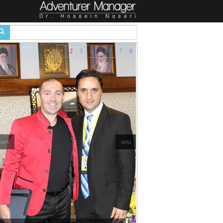
1
2
3
4
5
6
7
8
prev
next