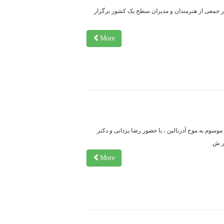
ور جمعی از هنرمندان و مدیران سطح یک کشور برگزار
More
سوم به موج آدرنالین ، با حضور رضا یزدانی و دکتر
ر ش
More