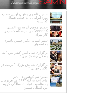
حسین ناصری بعنوان اولین قظب
نورد ایرانی پا به قطب شمال
گداشت
حضور موفق گروه بین المللی
CanadaX در نمایشگاه کسب و
کار تهران
سفر استانى دكتر حسين ناصرى
به اصفهان
برگزارى سى امين كنفرانس " به
زندگى چشمك بزن "
برگزارى همايش بزرگ " تربيت در
كلاس جهانى "
صعود تیم کوهنوردی مدیر
ماجراجو به قله۳۹۶۴ متری توچال
به مناسبت تولد 22 سالگی گروه
بین المللی سمین