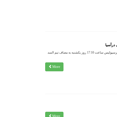
 درآسیا
در مرحله یک هشتم نهایی لیگ قهرمانان آسیا تیم پرسپولیس ساعت 17:10 روز یکشنبه به مصاف تیم السد
More
More