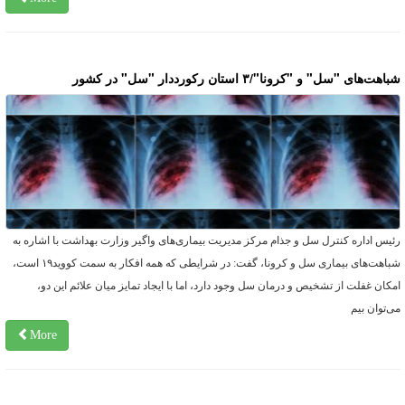
اهت‌های "سل" و "کرونا"/۳ استان رکورددار "سل" در کشور
ئیس اداره کنترل سل و جذام مرکز مدیریت بیماری‌های واگیر وزارت بهداشت با اشاره به
شباهت‌های بیماری سل و کرونا، گفت: در شرایطی که همه‌ افکار به سمت کووید۱۹ است،
مکان غفلت از تشخیص و درمان سل وجود دارد، اما با ایجاد تمایز میان علائم این دو،
ی‌توان بیم
More