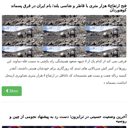
فتح ارتفاع4 هزار متری با قاطر و شاسی بلند/ بام ایران در قرق پسماند
وهنوردان
فرقی نمی کند از کدام یک از 4 جبهه صعود همیشگی راه بکشی به سمت قله دماوند. این
وزها در کمر کش سربالایی های تندی که روزگاری برای خودشان هیبتی داشتند، آنقدر
کیسه زباله چفت و بست هم نشسته‌اند که ناغافل در ارتفاع 4 هزار متری تصاویری ازمحل
نباشت پسماند د
More
خرین وضعیت حسینی در ترابزون؛ دست رد به پیشنهاد نجومی از چین و
وسیه