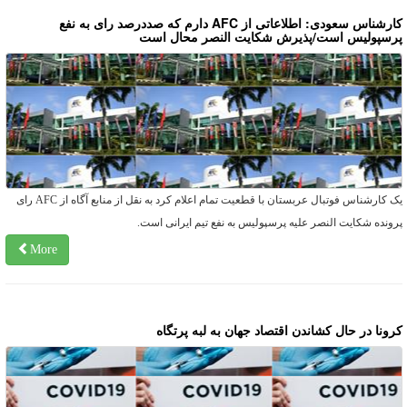
کارشناس سعودی: اطلاعاتی از AFC دارم که صددرصد رای به نفع
رسپولیس است/پذیرش شکایت النصر محال است
یک کارشناس فوتبال عربستان با قطعیت تمام اعلام کرد به نقل از منابع آگاه از AFC رای
رونده شکایت النصر علیه پرسپولیس به نفع تیم ایرانی است.
More
رونا در حال کشاندن اقتصاد جهان به لبه پرتگاه