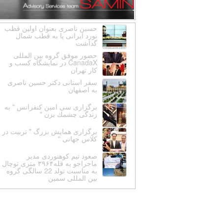
حسین ناصری بعنوان اولین قظب
نورد ایرانی پا به قطب شمال
گداشت
حضور موفق گروه بین المللی
CanadaX در نمایشگاه کسب و
کار تهران
سفر استانى دكتر حسين ناصرى
به اصفهان
برگزارى سى امين كنفرانس " به
زندگى چشمك بزن "
برگزارى همايش بزرگ " تربيت در
كلاس جهانى "
صعود تیم کوهنوردی مدیر
ماجراجو به قله۳۹۶۴ متری توچال
به مناسبت تولد 22 سالگی گروه
بین المللی سمین