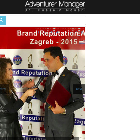
1
2
3
4
5
6
7
8
prev
next