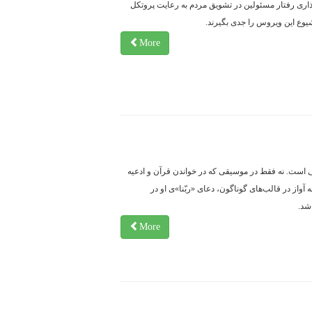
ذاری رفتار مسئولین در تشویق مردم به رعایت پروتکل
وع این ویروس را جدی بگیرند.
More
 است. نه فقط در موسیقی که در خواندن قرآن و ادعیه
 آواز در قالب‌های گوناگون، دعای «ربّنا»ی او در
شد.
More